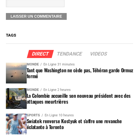
TAGS
DIRECT
TENDANCE
VIDEOS
MONDE
En Ligne 31 minutes
Tant que Washington ne cède pas, Téhéran garde Ormuz
fermé
MONDE
En Ligne 2 heures
La Colombie accueille son nouveau président avec des
attaques meurtrières
SPORTS
En Ligne 10 heures
Swiatek renverse Kostyuk et s’offre une revanche
éclatante à Toronto