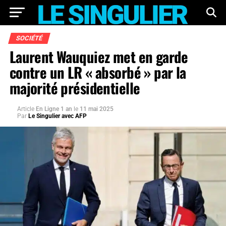
SOCIÉTÉ
Laurent Wauquiez met en garde
contre un LR « absorbé » par la
majorité présidentielle
Article
En Ligne 1 an
le
11 mai 2025
Par
Le Singulier avec AFP