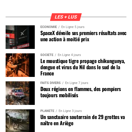
LES + LUS
ÉCONOMIE
En Ligne 5 jours
SpaceX dévoile ses premiers résultats avec
une action à moitié prix
SOCIÉTÉ
En Ligne 4 jours
Le moustique tigre propage chikungunya,
dengue et virus du Nil dans le sud de la
France
FAITS DIVERS
En Ligne 7 jours
Deux régions en flammes, des pompiers
toujours mobilisés
PLANÈTE
En Ligne 3 jours
Un sanctuaire souterrain de 29 grottes va
naître en Ariège