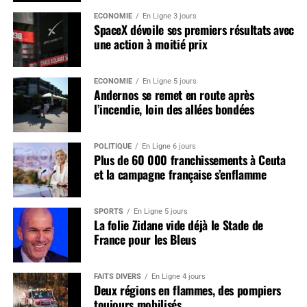
ÉCONOMIE
En Ligne 3 jours
SpaceX dévoile ses premiers résultats avec
une action à moitié prix
ÉCONOMIE
En Ligne 5 jours
Andernos se remet en route après
l’incendie, loin des allées bondées
POLITIQUE
En Ligne 6 jours
Plus de 60 000 franchissements à Ceuta
et la campagne française s’enflamme
SPORTS
En Ligne 5 jours
La folie Zidane vide déjà le Stade de
France pour les Bleus
FAITS DIVERS
En Ligne 4 jours
Deux régions en flammes, des pompiers
toujours mobilisés