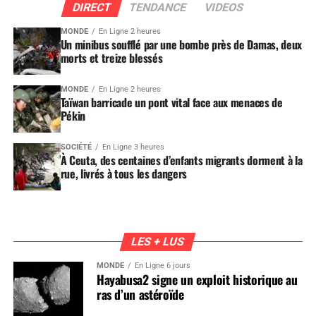
DIRECT
TENDANCE
VIDEOS
MONDE
En Ligne 2 heures
Un minibus soufflé par une bombe près de Damas, deux
morts et treize blessés
MONDE
En Ligne 2 heures
Taïwan barricade un pont vital face aux menaces de
Pékin
SOCIÉTÉ
En Ligne 3 heures
À Ceuta, des centaines d’enfants migrants dorment à la
rue, livrés à tous les dangers
LES + LUS
MONDE
En Ligne 6 jours
Hayabusa2 signe un exploit historique au
ras d’un astéroïde