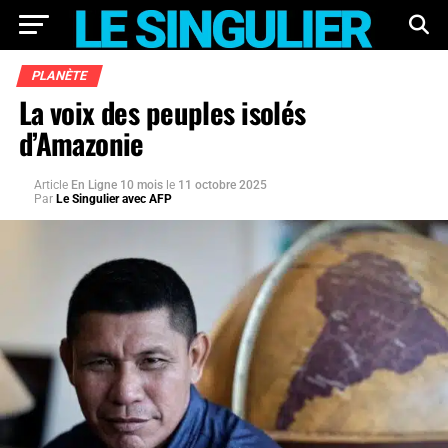
PLANÈTE
La voix des peuples isolés
d’Amazonie
Article
En Ligne 10 mois
le
11 octobre 2025
Par
Le Singulier avec AFP