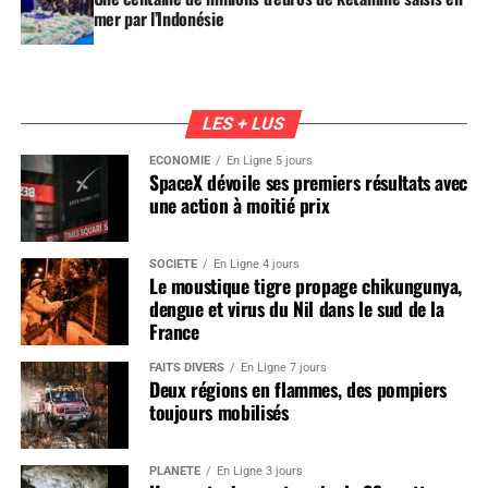
mer par l’Indonésie
LES + LUS
ÉCONOMIE
En Ligne 5 jours
SpaceX dévoile ses premiers résultats avec
une action à moitié prix
SOCIÉTÉ
En Ligne 4 jours
Le moustique tigre propage chikungunya,
dengue et virus du Nil dans le sud de la
France
FAITS DIVERS
En Ligne 7 jours
Deux régions en flammes, des pompiers
toujours mobilisés
PLANÈTE
En Ligne 3 jours