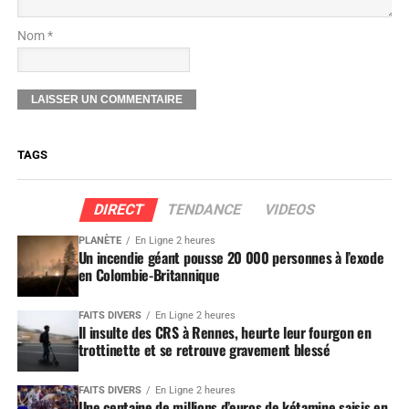
Nom *
TAGS
DIRECT
TENDANCE
VIDEOS
PLANÈTE
En Ligne 2 heures
Un incendie géant pousse 20 000 personnes à l’exode
en Colombie-Britannique
FAITS DIVERS
En Ligne 2 heures
Il insulte des CRS à Rennes, heurte leur fourgon en
trottinette et se retrouve gravement blessé
FAITS DIVERS
En Ligne 2 heures
Une centaine de millions d’euros de kétamine saisis en