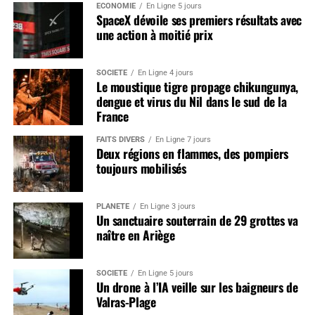
ÉCONOMIE
En Ligne 5 jours
SpaceX dévoile ses premiers résultats avec
une action à moitié prix
SOCIÉTÉ
En Ligne 4 jours
Le moustique tigre propage chikungunya,
dengue et virus du Nil dans le sud de la
France
FAITS DIVERS
En Ligne 7 jours
Deux régions en flammes, des pompiers
toujours mobilisés
PLANÈTE
En Ligne 3 jours
Un sanctuaire souterrain de 29 grottes va
naître en Ariège
SOCIÉTÉ
En Ligne 5 jours
Un drone à l’IA veille sur les baigneurs de
Valras-Plage