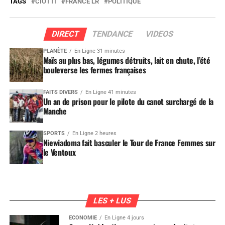
TAGS
CIOTTI
FRANCE LR
POLITIQUE
DIRECT
TENDANCE
VIDEOS
PLANÈTE
En Ligne 31 minutes
Maïs au plus bas, légumes détruits, lait en chute, l’été
bouleverse les fermes françaises
FAITS DIVERS
En Ligne 41 minutes
Un an de prison pour le pilote du canot surchargé de la
Manche
SPORTS
En Ligne 2 heures
Niewiadoma fait basculer le Tour de France Femmes sur
le Ventoux
LES + LUS
ÉCONOMIE
En Ligne 4 jours