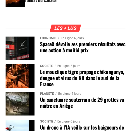
LES + LUS
ÉCONOMIE
En Ligne 6 jours
SpaceX dévoile ses premiers résultats avec
une action à moitié prix
SOCIÉTÉ
En Ligne 5 jours
Le moustique tigre propage chikungunya,
dengue et virus du Nil dans le sud de la
France
PLANÈTE
En Ligne 4 jours
Un sanctuaire souterrain de 29 grottes va
naître en Ariège
SOCIÉTÉ
En Ligne 6 jours
Un drone à l’IA veille sur les baigneurs de