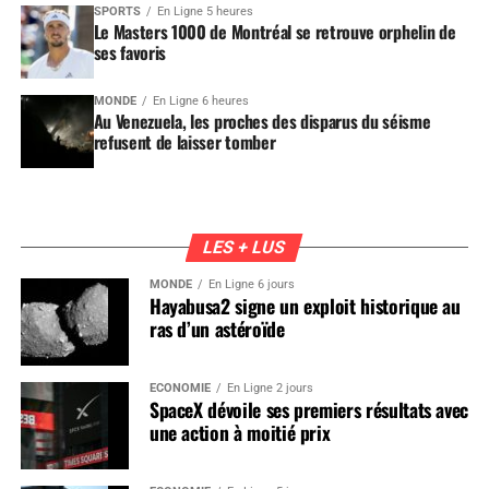
SPORTS
En Ligne 5 heures
Le Masters 1000 de Montréal se retrouve orphelin de
ses favoris
MONDE
En Ligne 6 heures
Au Venezuela, les proches des disparus du séisme
refusent de laisser tomber
LES + LUS
MONDE
En Ligne 6 jours
Hayabusa2 signe un exploit historique au
ras d’un astéroïde
ÉCONOMIE
En Ligne 2 jours
SpaceX dévoile ses premiers résultats avec
une action à moitié prix