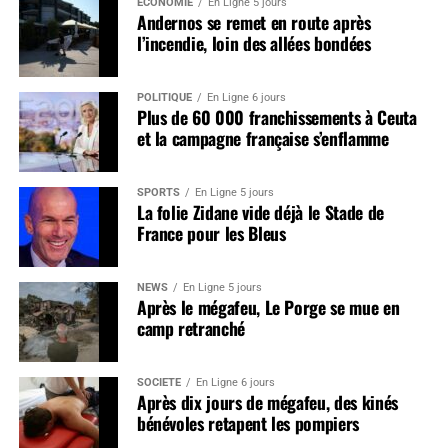
ÉCONOMIE
En Ligne 5 jours
Andernos se remet en route après
l’incendie, loin des allées bondées
POLITIQUE
En Ligne 6 jours
Plus de 60 000 franchissements à Ceuta
et la campagne française s’enflamme
SPORTS
En Ligne 5 jours
La folie Zidane vide déjà le Stade de
France pour les Bleus
NEWS
En Ligne 5 jours
Après le mégafeu, Le Porge se mue en
camp retranché
SOCIÉTÉ
En Ligne 6 jours
Après dix jours de mégafeu, des kinés
bénévoles retapent les pompiers