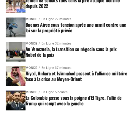
Yémen 58 soldats tués dans la pire attaque houthie
depuis 2022
MONDE
En Ligne 27 minutes
Buenos Aires sous tension après une manif contre une
loi sur la propriété privée
MONDE
En Ligne 32 minutes
Au Venezuela, la transition se négocie sans la prix
Nobel de la paix
MONDE
En Ligne 37 minutes
Riyad, Ankara et Islamabad passent à l’alliance militaire
face à la crise au Moyen-Orient
MONDE
En Ligne 5 heures
La Colombie passe sous la poigne d’El Tigre, l’allié de
Trump qui rompt avec la gauche