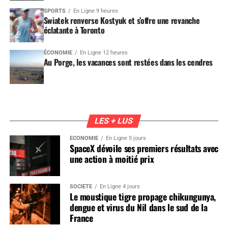
SPORTS
En Ligne 9 heures
Swiatek renverse Kostyuk et s’offre une revanche
éclatante à Toronto
ÉCONOMIE
En Ligne 12 heures
Au Porge, les vacances sont restées dans les cendres
LES + LUS
ÉCONOMIE
En Ligne 5 jours
SpaceX dévoile ses premiers résultats avec
une action à moitié prix
SOCIÉTÉ
En Ligne 4 jours
Le moustique tigre propage chikungunya,
dengue et virus du Nil dans le sud de la
France