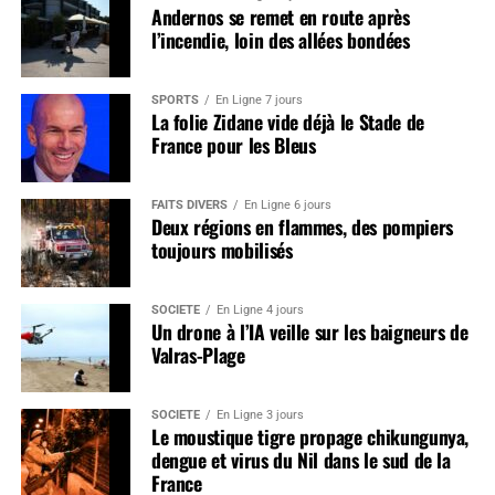
Andernos se remet en route après
l’incendie, loin des allées bondées
SPORTS
En Ligne 7 jours
La folie Zidane vide déjà le Stade de
France pour les Bleus
FAITS DIVERS
En Ligne 6 jours
Deux régions en flammes, des pompiers
toujours mobilisés
SOCIÉTÉ
En Ligne 4 jours
Un drone à l’IA veille sur les baigneurs de
Valras-Plage
SOCIÉTÉ
En Ligne 3 jours
Le moustique tigre propage chikungunya,
dengue et virus du Nil dans le sud de la
France