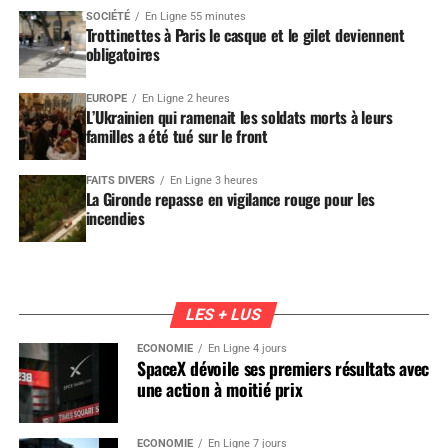
SOCIÉTÉ
En Ligne 55 minutes
Trottinettes à Paris le casque et le gilet deviennent
obligatoires
EUROPE
En Ligne 2 heures
L’Ukrainien qui ramenait les soldats morts à leurs
familles a été tué sur le front
FAITS DIVERS
En Ligne 3 heures
La Gironde repasse en vigilance rouge pour les
incendies
LES + LUS
ÉCONOMIE
En Ligne 4 jours
SpaceX dévoile ses premiers résultats avec
une action à moitié prix
ÉCONOMIE
En Ligne 7 jours