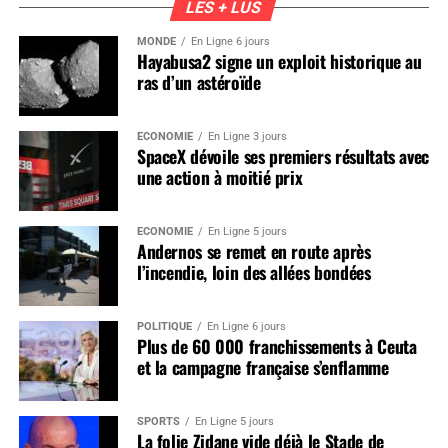
LES + LUS
MONDE
En Ligne 6 jours
Hayabusa2 signe un exploit historique au
ras d’un astéroïde
ÉCONOMIE
En Ligne 3 jours
SpaceX dévoile ses premiers résultats avec
une action à moitié prix
ÉCONOMIE
En Ligne 5 jours
Andernos se remet en route après
l’incendie, loin des allées bondées
POLITIQUE
En Ligne 6 jours
Plus de 60 000 franchissements à Ceuta
et la campagne française s’enflamme
SPORTS
En Ligne 5 jours
La folie Zidane vide déjà le Stade de