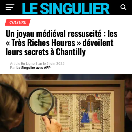
CULTURE
Un joyau médiéval ressuscité : les
« Très Riches Heures » dévoilent
leurs secrets à Chantilly
Article
En Ligne 1 an
le
5 juin 2025
Par
Le Singulier avec AFP