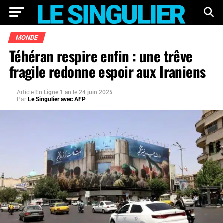
MONDE
Téhéran respire enfin : une trêve
fragile redonne espoir aux Iraniens
Article
En Ligne 1 an
le
24 juin 2025
Par
Le Singulier avec AFP