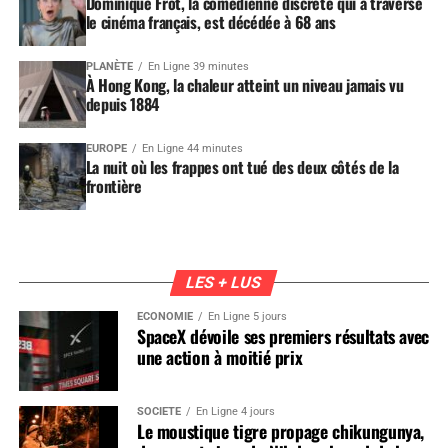
Dominique Frot, la comédienne discrète qui a traversé
le cinéma français, est décédée à 68 ans
PLANÈTE
En Ligne 39 minutes
À Hong Kong, la chaleur atteint un niveau jamais vu
depuis 1884
EUROPE
En Ligne 44 minutes
La nuit où les frappes ont tué des deux côtés de la
frontière
LES + LUS
ÉCONOMIE
En Ligne 5 jours
SpaceX dévoile ses premiers résultats avec
une action à moitié prix
SOCIÉTÉ
En Ligne 4 jours
Le moustique tigre propage chikungunya,