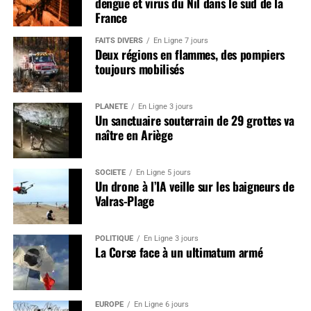
dengue et virus du Nil dans le sud de la
France
FAITS DIVERS
En Ligne 7 jours
Deux régions en flammes, des pompiers
toujours mobilisés
PLANÈTE
En Ligne 3 jours
Un sanctuaire souterrain de 29 grottes va
naître en Ariège
SOCIÉTÉ
En Ligne 5 jours
Un drone à l’IA veille sur les baigneurs de
Valras-Plage
POLITIQUE
En Ligne 3 jours
La Corse face à un ultimatum armé
EUROPE
En Ligne 6 jours