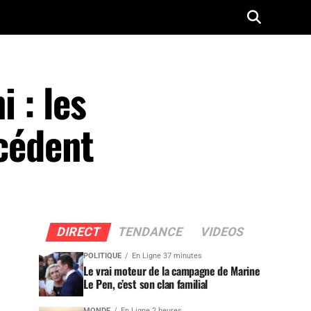
 : les
écédent
DIRECT
TENDANCE
VIDEOS
POLITIQUE
En Ligne 37 minutes
Le vrai moteur de la campagne de Marine
Le Pen, c’est son clan familial
MONDE
En Ligne 2 heures