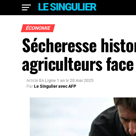
ÉCONOMIE
Sécheresse histo
agriculteurs face
Article
En Ligne 1 an
le
20 mai 2025
Par
Le Singulier avec AFP