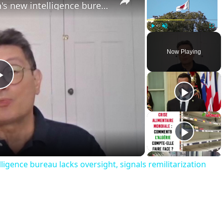
France: Scholar warns Japan's new intelligence bureau lacks oversight, signals remilitarization push.
Play
Unmute
Fullsc
Now Playing
Play
Video
ligence bureau lacks oversight, signals remilitarization