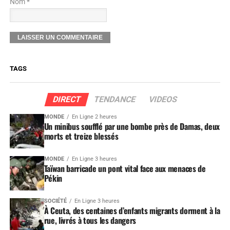
Nom *
TAGS
DIRECT
TENDANCE
VIDEOS
MONDE
En Ligne 2 heures
Un minibus soufflé par une bombe près de Damas, deux
morts et treize blessés
MONDE
En Ligne 3 heures
Taïwan barricade un pont vital face aux menaces de
Pékin
SOCIÉTÉ
En Ligne 3 heures
À Ceuta, des centaines d’enfants migrants dorment à la
rue, livrés à tous les dangers