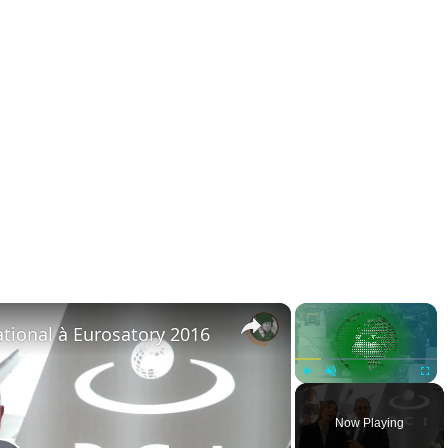
×
×
ational à Eurosatory 2016
Play
Unmute
Fullsc
Now Playing