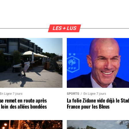
LES + LUS
En Ligne 7 jours
SPORTS
En Ligne 7 jours
se remet en route après
La folie Zidane vide déjà le Sta
, loin des allées bondées
France pour les Bleus