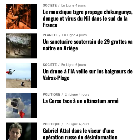
SOCIÉTÉ
En Ligne 4 jours
Le moustique tigre propage chikungunya,
dengue et virus du Nil dans le sud de la
France
PLANÈTE
En Ligne 4 jours
Un sanctuaire souterrain de 29 grottes va
naître en Ariège
SOCIÉTÉ
En Ligne 6 jours
Un drone à l’IA veille sur les baigneurs de
Valras-Plage
POLITIQUE
En Ligne 4 jours
La Corse face à un ultimatum armé
POLITIQUE
En Ligne 4 jours
Gabriel Attal dans le viseur d’une
opération russe de désinformation