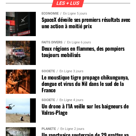
LES + LUS
ÉCONOMIE
En Ligne 5 jours
SpaceX dévoile ses premiers résultats avec
une action à moitié prix
FAITS DIVERS
En Ligne 6 jours
Deux régions en flammes, des pompiers
toujours mobilisés
SOCIÉTÉ
En Ligne 3 jours
Le moustique tigre propage chikungunya,
dengue et virus du Nil dans le sud de la
France
SOCIÉTÉ
En Ligne 4 jours
Un drone à l’IA veille sur les baigneurs de
Valras-Plage
PLANÈTE
En Ligne 2 jours
Un sanctuaire souterrain de 29 grottes va