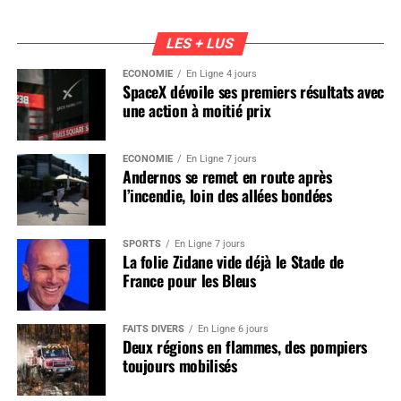
LES + LUS
ÉCONOMIE
En Ligne 4 jours
SpaceX dévoile ses premiers résultats avec
une action à moitié prix
ÉCONOMIE
En Ligne 7 jours
Andernos se remet en route après
l’incendie, loin des allées bondées
SPORTS
En Ligne 7 jours
La folie Zidane vide déjà le Stade de
France pour les Bleus
FAITS DIVERS
En Ligne 6 jours
Deux régions en flammes, des pompiers
toujours mobilisés