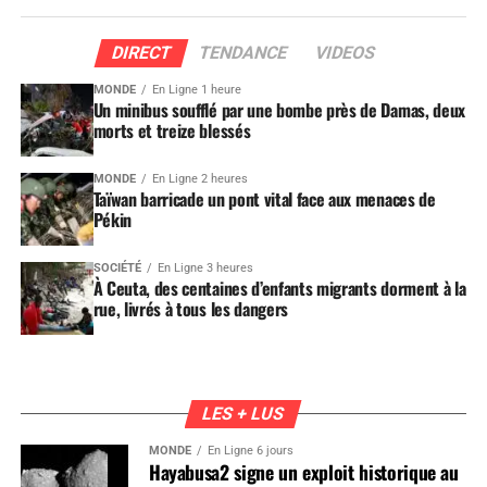
DIRECT
TENDANCE
VIDEOS
MONDE
En Ligne 1 heure
Un minibus soufflé par une bombe près de Damas, deux
morts et treize blessés
MONDE
En Ligne 2 heures
Taïwan barricade un pont vital face aux menaces de
Pékin
SOCIÉTÉ
En Ligne 3 heures
À Ceuta, des centaines d’enfants migrants dorment à la
rue, livrés à tous les dangers
LES + LUS
MONDE
En Ligne 6 jours
Hayabusa2 signe un exploit historique au