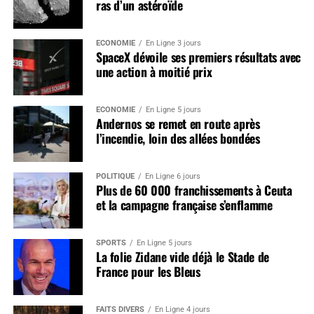
ras d’un astéroïde
ÉCONOMIE
En Ligne 3 jours
SpaceX dévoile ses premiers résultats avec
une action à moitié prix
ÉCONOMIE
En Ligne 5 jours
Andernos se remet en route après
l’incendie, loin des allées bondées
POLITIQUE
En Ligne 6 jours
Plus de 60 000 franchissements à Ceuta
et la campagne française s’enflamme
SPORTS
En Ligne 5 jours
La folie Zidane vide déjà le Stade de
France pour les Bleus
FAITS DIVERS
En Ligne 4 jours