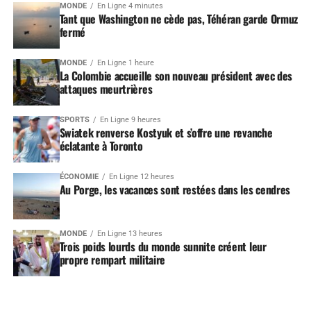
MONDE
En Ligne 4 minutes
Tant que Washington ne cède pas, Téhéran garde Ormuz
fermé
MONDE
En Ligne 1 heure
La Colombie accueille son nouveau président avec des
attaques meurtrières
SPORTS
En Ligne 9 heures
Swiatek renverse Kostyuk et s’offre une revanche
éclatante à Toronto
ÉCONOMIE
En Ligne 12 heures
Au Porge, les vacances sont restées dans les cendres
MONDE
En Ligne 13 heures
Trois poids lourds du monde sunnite créent leur
propre rempart militaire