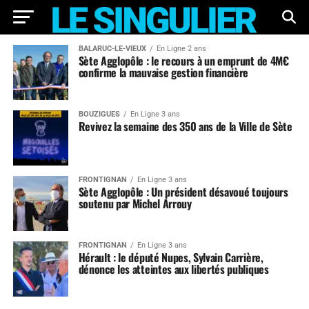
BALARUC-LE-VIEUX
En Ligne 2 ans
Sète Agglopôle : le recours à un emprunt de 4M€
confirme la mauvaise gestion financière
BOUZIGUES
En Ligne 3 ans
Revivez la semaine des 350 ans de la Ville de Sète
FRONTIGNAN
En Ligne 3 ans
Sète Agglopôle : Un président désavoué toujours
soutenu par Michel Arrouy
FRONTIGNAN
En Ligne 3 ans
Hérault : le député Nupes, Sylvain Carrière,
dénonce les atteintes aux libertés publiques