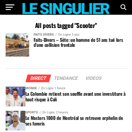
All posts tagged "Scooter"
FAITS DIVERS
En Ligne 5 ans
Faits-Divers – Sète: un homme de 51 ans tué lors
d’une collision frontale
DIRECT
TENDANCE
VIDEOS
MONDE
En Ligne 1 heure
La Colombie retient son souffle avant une investiture à
haut risque à Cali
SPORTS
En Ligne 2 heures
Le Masters 1000 de Montréal se retrouve orphelin de
ses favoris