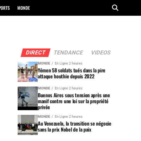
PORTS
MONDE
DIRECT
TENDANCE
VIDEOS
MONDE
En Ligne 2 heures
Yémen 58 soldats tués dans la pire
attaque houthie depuis 2022
MONDE
En Ligne 2 heures
Buenos Aires sous tension après une
manif contre une loi sur la propriété
privée
MONDE
En Ligne 2 heures
Au Venezuela, la transition se négocie
sans la prix Nobel de la paix