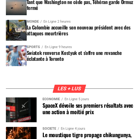
Tant que Washington ne cède pas, Téhéran garde Ormuz
fermé
MONDE
En Ligne 2 heures
La Colombie accueille son nouveau président avec des
attaques meurtrières
SPORTS
En Ligne 9 heures
Swiatek renverse Kostyuk et s’offre une revanche
éclatante à Toronto
LES + LUS
ÉCONOMIE
En Ligne 5 jours
SpaceX dévoile ses premiers résultats avec
une action à moitié prix
SOCIÉTÉ
En Ligne 4 jours
Le moustique tigre propage chikungunya,