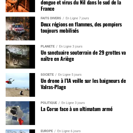
dengue et virus du Nil dans le sud de la
France
FAITS DIVERS
En Ligne 7 jours
Deux régions en flammes, des pompiers
toujours mobilisés
PLANÈTE
En Ligne 3 jours
Un sanctuaire souterrain de 29 grottes va
naître en Ariège
SOCIÉTÉ
En Ligne 5 jours
Un drone à l’IA veille sur les baigneurs de
Valras-Plage
POLITIQUE
En Ligne 3 jours
La Corse face à un ultimatum armé
EUROPE
En Ligne 6 jours