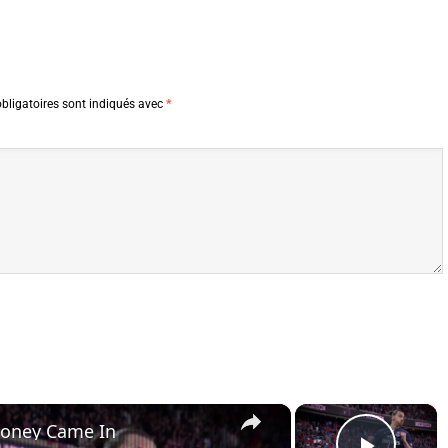
bligatoires sont indiqués avec
*
×
×
Money Came In