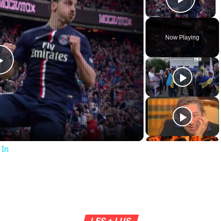
Play 
Now Playing
Play
Video
 In