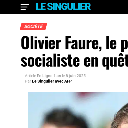
SOCIÉTÉ
Olivier Faure, le 
socialiste en quê
Article
En Ligne 1 an
le
8 juin 2025
Par
Le Singulier avec AFP