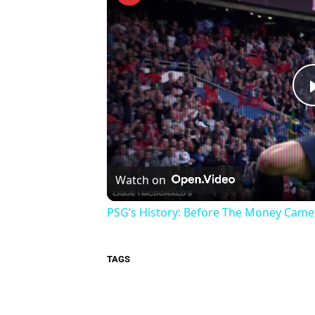
Watch on
PSG’s History: Before The Money Came
TAGS