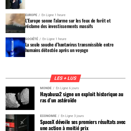
EUROPE
En Ligne 1 heure
L’Europe sonne l’alarme sur les feux de forêt et
réclame des investissements massifs
SOCIÉTÉ
En Ligne 1 heure
La seule souche d’hantavirus transmissible entre
humains détectée après un voyage
LES + LUS
MONDE
En Ligne 6 jours
Hayabusa2 signe un exploit historique au
ras d’un astéroïde
ÉCONOMIE
En Ligne 3 jours
SpaceX dévoile ses premiers résultats avec
une action à moitié prix