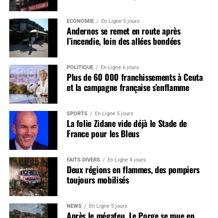
ÉCONOMIE
En Ligne 5 jours
Andernos se remet en route après
l’incendie, loin des allées bondées
POLITIQUE
En Ligne 6 jours
Plus de 60 000 franchissements à Ceuta
et la campagne française s’enflamme
SPORTS
En Ligne 5 jours
La folie Zidane vide déjà le Stade de
France pour les Bleus
FAITS DIVERS
En Ligne 4 jours
Deux régions en flammes, des pompiers
toujours mobilisés
NEWS
En Ligne 5 jours
Après le mégafeu, Le Porge se mue en