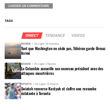
TAGS
DIRECT
TENDANCE
VIDEOS
MONDE
En Ligne 39 minutes
Tant que Washington ne cède pas, Téhéran garde Ormuz
fermé
MONDE
En Ligne 2 heures
La Colombie accueille son nouveau président avec des
attaques meurtrières
SPORTS
En Ligne 10 heures
Swiatek renverse Kostyuk et s’offre une revanche
éclatante à Toronto