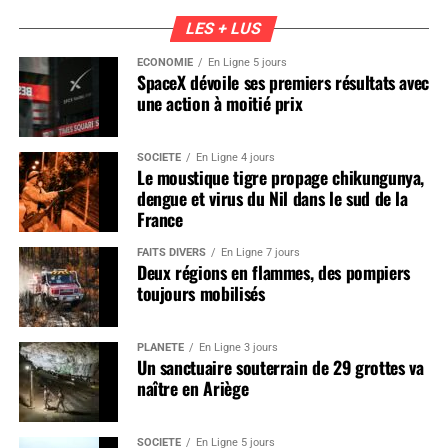
LES + LUS
ÉCONOMIE
En Ligne 5 jours
SpaceX dévoile ses premiers résultats avec
une action à moitié prix
SOCIÉTÉ
En Ligne 4 jours
Le moustique tigre propage chikungunya,
dengue et virus du Nil dans le sud de la
France
FAITS DIVERS
En Ligne 7 jours
Deux régions en flammes, des pompiers
toujours mobilisés
PLANÈTE
En Ligne 3 jours
Un sanctuaire souterrain de 29 grottes va
naître en Ariège
SOCIÉTÉ
En Ligne 5 jours