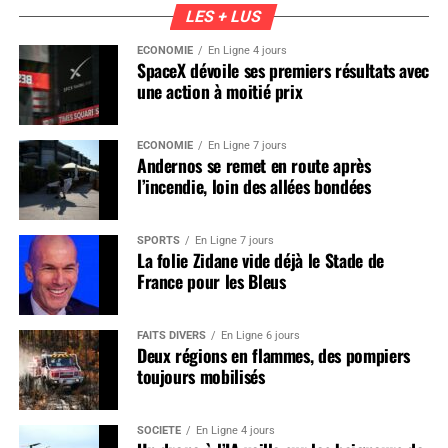
LES + LUS
ÉCONOMIE
En Ligne 4 jours
SpaceX dévoile ses premiers résultats avec
une action à moitié prix
ÉCONOMIE
En Ligne 7 jours
Andernos se remet en route après
l’incendie, loin des allées bondées
SPORTS
En Ligne 7 jours
La folie Zidane vide déjà le Stade de
France pour les Bleus
FAITS DIVERS
En Ligne 6 jours
Deux régions en flammes, des pompiers
toujours mobilisés
SOCIÉTÉ
En Ligne 4 jours