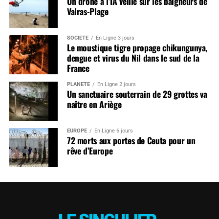
Un drone à l’IA veille sur les baigneurs de
Valras-Plage
SOCIÉTÉ
En Ligne 3 jours
Le moustique tigre propage chikungunya,
dengue et virus du Nil dans le sud de la
France
PLANÈTE
En Ligne 2 jours
Un sanctuaire souterrain de 29 grottes va
naître en Ariège
EUROPE
En Ligne 6 jours
72 morts aux portes de Ceuta pour un
rêve d’Europe