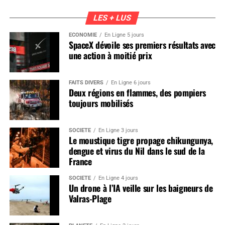
LES + LUS
ÉCONOMIE
En Ligne 5 jours
SpaceX dévoile ses premiers résultats avec
une action à moitié prix
FAITS DIVERS
En Ligne 6 jours
Deux régions en flammes, des pompiers
toujours mobilisés
SOCIÉTÉ
En Ligne 3 jours
Le moustique tigre propage chikungunya,
dengue et virus du Nil dans le sud de la
France
SOCIÉTÉ
En Ligne 4 jours
Un drone à l’IA veille sur les baigneurs de
Valras-Plage