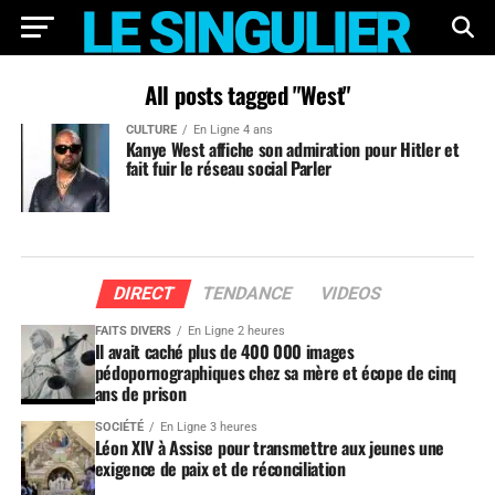
All posts tagged "West"
CULTURE
En Ligne 4 ans
Kanye West affiche son admiration pour Hitler et
fait fuir le réseau social Parler
DIRECT
TENDANCE
VIDEOS
FAITS DIVERS
En Ligne 2 heures
Il avait caché plus de 400 000 images
pédopornographiques chez sa mère et écope de cinq
ans de prison
SOCIÉTÉ
En Ligne 3 heures
Léon XIV à Assise pour transmettre aux jeunes une
exigence de paix et de réconciliation