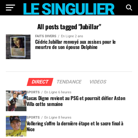
All posts tagged "Jubillar"
FAITS DIVERS
En Ligne 2 ans
Cédric Jubillar renvoyé aux assises pour le
meurtre de son épouse Delphine
DIRECT
TENDANCE
VIDEOS
SPORTS
En Ligne 6 heures
Lucas Digne revient au PSG et pourrait défier Aston
Villa cette semaine
SPORTS
En Ligne 8 heures
Vollering s’offre la dernière étape et le sacre final à
Nice