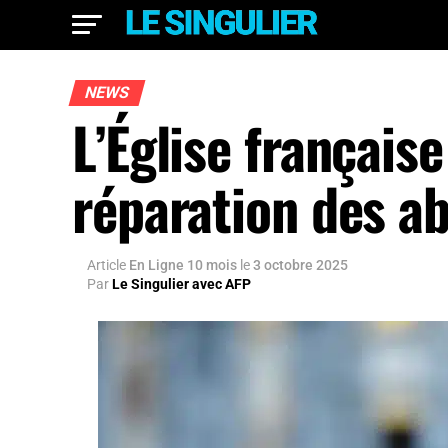
NEWS
L’Église français
réparation des a
Article
En Ligne 10 mois
le
3 octobre 2025
Par
Le Singulier avec AFP