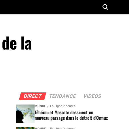
 de la
DIRECT
TENDANCE
VIDEOS
MONDE
En Ligne 2 heures
Téhéran et Mascate dessinent un
nouveau passage dans le détroit d’Ormuz
MONDE
En Ligne 2 heures