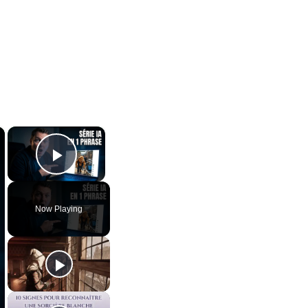
×
×
Play Video
Now Playing