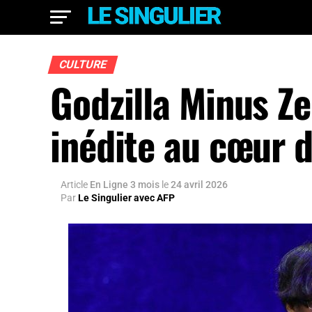
CULTURE
Godzilla Minus Z
inédite au cœur 
Article
En Ligne 3 mois
le
24 avril 2026
Par
Le Singulier avec AFP