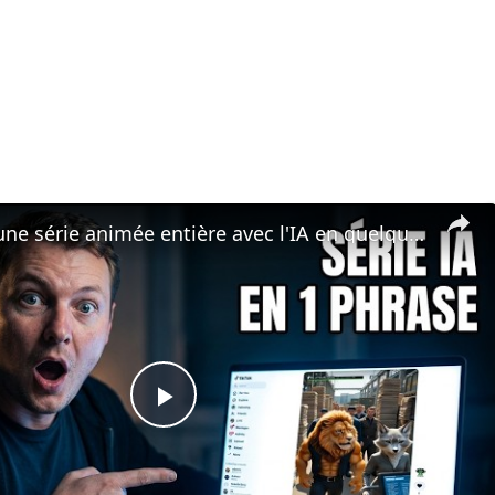
🦁 J'ai créé une série animée entière avec l'IA en quelques minutes — une seule phrase suffit !
Play
Video