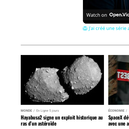
Watch on
🦁 J'ai créé une séri
MONDE
En Ligne 5 jours
ÉCONOMIE
Hayabusa2 signe un exploit historique au
SpaceX dév
ras d’un astéroïde
avec une a