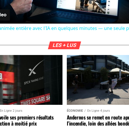
e animée entière avec l'IA en quelques minutes — une seule ph
LES + LUS
En Ligne 2 jours
ÉCONOMIE
En Ligne 4 jours
oile ses premiers résultats
Andernos se remet en route ap
ction à moitié prix
l’incendie, loin des allées bond