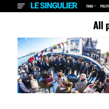
THAU
POLIT
All 