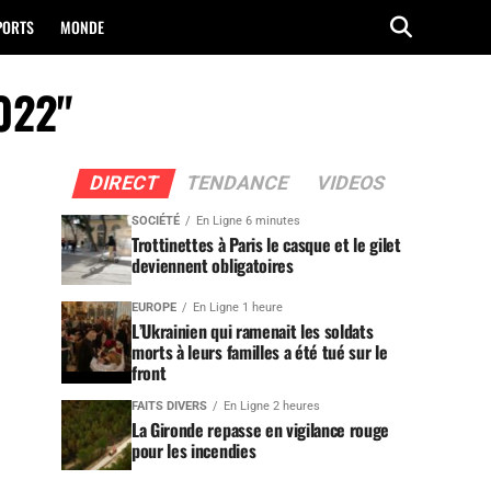
PORTS
MONDE
2022"
DIRECT
TENDANCE
VIDEOS
SOCIÉTÉ
En Ligne 6 minutes
Trottinettes à Paris le casque et le gilet
deviennent obligatoires
EUROPE
En Ligne 1 heure
L’Ukrainien qui ramenait les soldats
morts à leurs familles a été tué sur le
front
FAITS DIVERS
En Ligne 2 heures
La Gironde repasse en vigilance rouge
pour les incendies