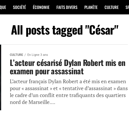
IQUE
SOCIÉTÉ
ÉCONOMIE
FAITS DIVERS
PLANÈTE
CULTURE
S
All posts tagged "César"
CULTURE
En Ligne 3 ans
L’acteur césarisé Dylan Robert mis en
examen pour assassinat
L’acteur français Dylan Robert a été mis en examen
pour « assassinat » et « tentative d’assassinat » dans
le cadre d’un conflit entre trafiquants des quartiers
nord de Marseille....