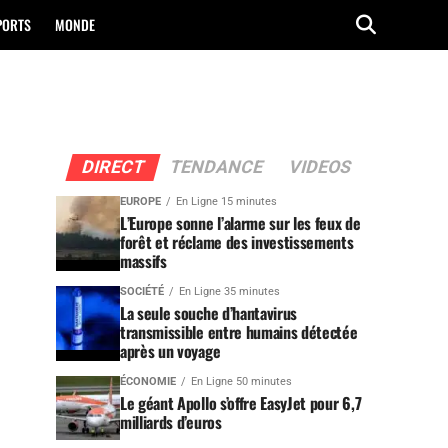
PORTS
MONDE
DIRECT
TENDANCE
VIDEOS
EUROPE
En Ligne 15 minutes
L’Europe sonne l’alarme sur les feux de
forêt et réclame des investissements
massifs
SOCIÉTÉ
En Ligne 35 minutes
La seule souche d’hantavirus
transmissible entre humains détectée
après un voyage
ÉCONOMIE
En Ligne 50 minutes
Le géant Apollo s’offre EasyJet pour 6,7
milliards d’euros