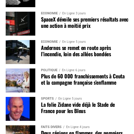
ÉCONOMIE
En Ligne 3 jours
SpaceX dévoile ses premiers résultats avec
une action à moitié prix
ÉCONOMIE
En Ligne 5 jours
Andernos se remet en route après
l’incendie, loin des allées bondées
POLITIQUE
En Ligne 6 jours
Plus de 60 000 franchissements à Ceuta
et la campagne française s’enflamme
SPORTS
En Ligne 5 jours
La folie Zidane vide déjà le Stade de
France pour les Bleus
FAITS DIVERS
En Ligne 4 jours
Deux régions en flammes, des pompiers