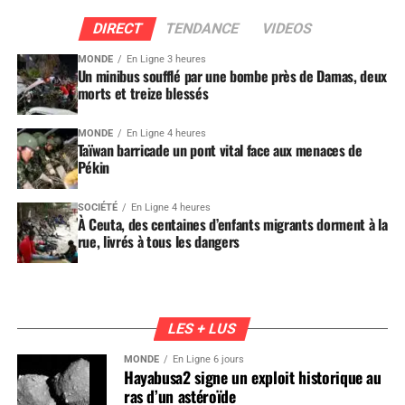
DIRECT
TENDANCE
VIDEOS
MONDE
En Ligne 3 heures
Un minibus soufflé par une bombe près de Damas, deux
morts et treize blessés
MONDE
En Ligne 4 heures
Taïwan barricade un pont vital face aux menaces de
Pékin
SOCIÉTÉ
En Ligne 4 heures
À Ceuta, des centaines d’enfants migrants dorment à la
rue, livrés à tous les dangers
LES + LUS
MONDE
En Ligne 6 jours
Hayabusa2 signe un exploit historique au
ras d’un astéroïde