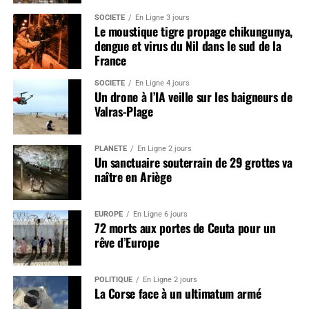
SOCIÉTÉ
En Ligne 3 jours
Le moustique tigre propage chikungunya,
dengue et virus du Nil dans le sud de la
France
SOCIÉTÉ
En Ligne 4 jours
Un drone à l’IA veille sur les baigneurs de
Valras-Plage
PLANÈTE
En Ligne 2 jours
Un sanctuaire souterrain de 29 grottes va
naître en Ariège
EUROPE
En Ligne 6 jours
72 morts aux portes de Ceuta pour un
rêve d’Europe
POLITIQUE
En Ligne 2 jours
La Corse face à un ultimatum armé