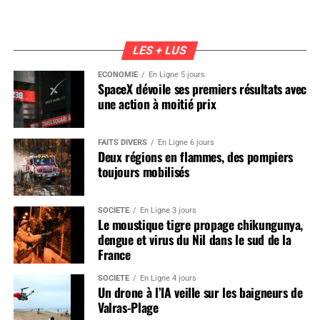
LES + LUS
ÉCONOMIE
En Ligne 5 jours
SpaceX dévoile ses premiers résultats avec
une action à moitié prix
FAITS DIVERS
En Ligne 6 jours
Deux régions en flammes, des pompiers
toujours mobilisés
SOCIÉTÉ
En Ligne 3 jours
Le moustique tigre propage chikungunya,
dengue et virus du Nil dans le sud de la
France
SOCIÉTÉ
En Ligne 4 jours
Un drone à l’IA veille sur les baigneurs de
Valras-Plage