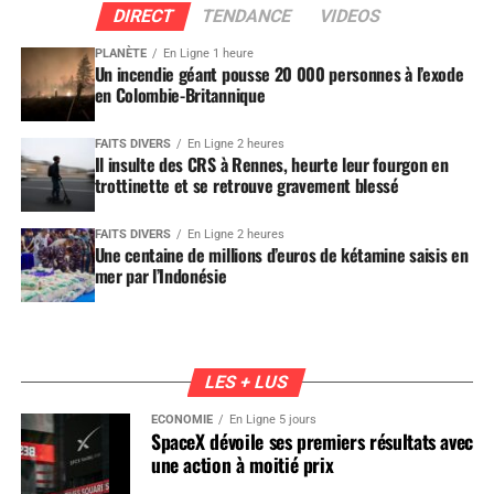
DIRECT
TENDANCE
VIDEOS
PLANÈTE
En Ligne 1 heure
Un incendie géant pousse 20 000 personnes à l’exode
en Colombie-Britannique
FAITS DIVERS
En Ligne 2 heures
Il insulte des CRS à Rennes, heurte leur fourgon en
trottinette et se retrouve gravement blessé
FAITS DIVERS
En Ligne 2 heures
Une centaine de millions d’euros de kétamine saisis en
mer par l’Indonésie
LES + LUS
ÉCONOMIE
En Ligne 5 jours
SpaceX dévoile ses premiers résultats avec
une action à moitié prix