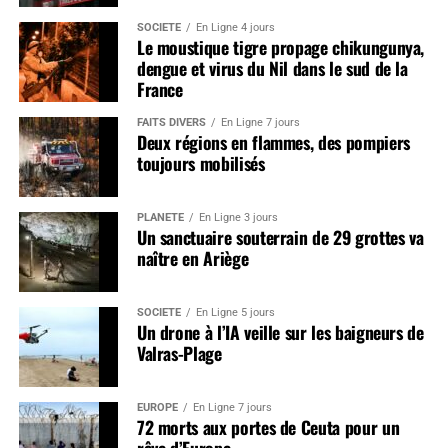
SOCIÉTÉ
En Ligne 4 jours
Le moustique tigre propage chikungunya,
dengue et virus du Nil dans le sud de la
France
FAITS DIVERS
En Ligne 7 jours
Deux régions en flammes, des pompiers
toujours mobilisés
PLANÈTE
En Ligne 3 jours
Un sanctuaire souterrain de 29 grottes va
naître en Ariège
SOCIÉTÉ
En Ligne 5 jours
Un drone à l’IA veille sur les baigneurs de
Valras-Plage
EUROPE
En Ligne 7 jours
72 morts aux portes de Ceuta pour un
rêve d’Europe