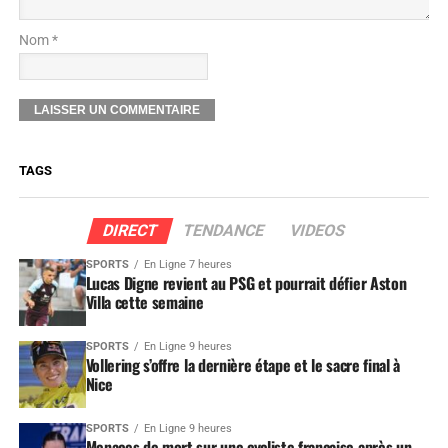
Nom *
TAGS
DIRECT
TENDANCE
VIDEOS
SPORTS
En Ligne 7 heures
Lucas Digne revient au PSG et pourrait défier Aston
Villa cette semaine
SPORTS
En Ligne 9 heures
Vollering s’offre la dernière étape et le sacre final à
Nice
SPORTS
En Ligne 9 heures
Menaces de mort sur une cycliste française après un