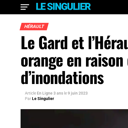
HÉRAULT
Le Gard et l’Héra
orange en raison 
d’inondations
Article
En Ligne 3 ans
le
9 juin 2023
Par
Le Singulier