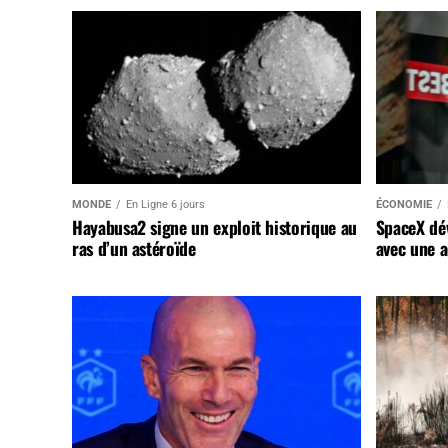
MONDE
En Ligne 6 jours
ÉCONOMIE
Hayabusa2 signe un exploit historique au
SpaceX dév
ras d’un astéroïde
avec une a