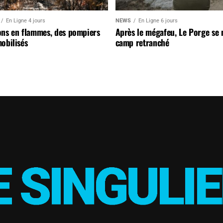
En Ligne 4 jours
NEWS
En Ligne 6 jours
ons en flammes, des pompiers
Après le mégafeu, Le Porge se
obilisés
camp retranché