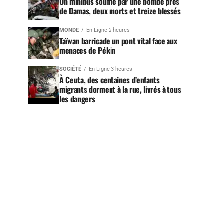
Un minibus soufflé par une bombe près
de Damas, deux morts et treize blessés
MONDE
En Ligne 2 heures
Taïwan barricade un pont vital face aux
menaces de Pékin
SOCIÉTÉ
En Ligne 3 heures
À Ceuta, des centaines d’enfants
migrants dorment à la rue, livrés à tous
les dangers