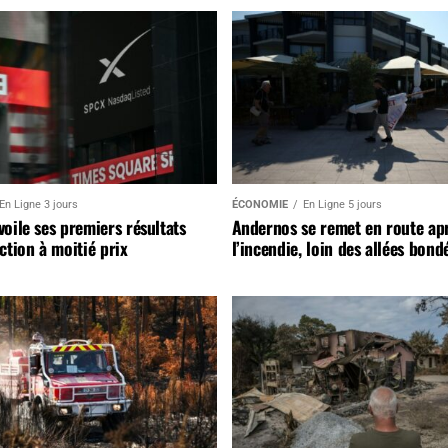
En Ligne 3 jours
ÉCONOMIE
En Ligne 5 jours
oile ses premiers résultats
Andernos se remet en route ap
ction à moitié prix
l’incendie, loin des allées bond