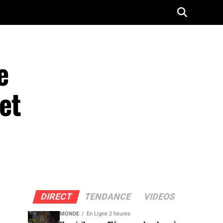
e
et
DIRECT
TENDANCE
VIDEOS
MONDE
En Ligne 2 heures