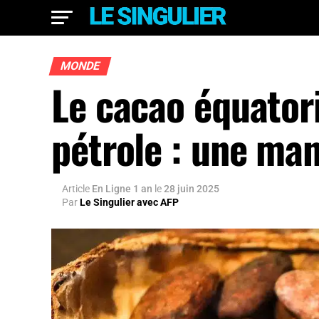
MONDE
Le cacao équatori
pétrole : une ma
Article
En Ligne 1 an
le
28 juin 2025
Par
Le Singulier avec AFP