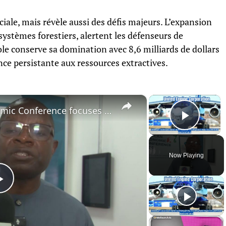
ale, mais révèle aussi des défis majeurs. L’expansion
systèmes forestiers, alertent les défenseurs de
ole conserve sa domination avec 8,6 milliards de dollars
ce persistante aux ressources extractives.
×
×
Cote d'Ivoire: African Economic Conference focuses on development opportunities in multipolar world.
Play 
Now Playing
Play
Video