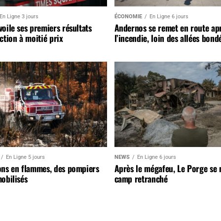
En Ligne 3 jours
ÉCONOMIE
En Ligne 6 jours
oile ses premiers résultats
Andernos se remet en route ap
ction à moitié prix
l’incendie, loin des allées bond
En Ligne 5 jours
NEWS
En Ligne 6 jours
ons en flammes, des pompiers
Après le mégafeu, Le Porge se
obilisés
camp retranché