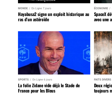
MONDE
En Ligne 7 jours
ÉCONOMIE
Hayabusa2 signe un exploit historique au
SpaceX dév
ras d’un astéroïde
avec une a
SPORTS
En Ligne 6 jours
FAITS DIVERS
La folie Zidane vide déjà le Stade de
Deux régi
France pour les Bleus
toujours m