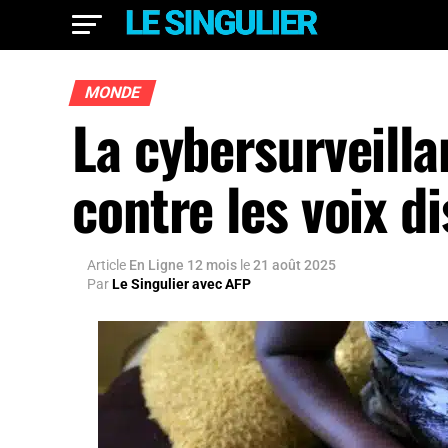
MONDE
La cybersurveilla
contre les voix d
Article
En Ligne 12 mois
le
21 août 2025
Par
Le Singulier avec AFP