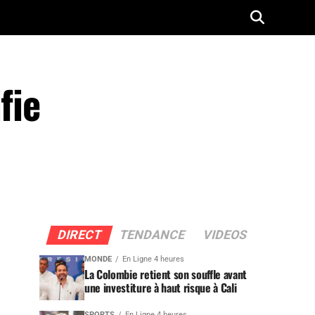
fie
DIRECT
TENDANCE
VIDEOS
MONDE
En Ligne 4 heures
La Colombie retient son souffle avant
une investiture à haut risque à Cali
SPORTS
En Ligne 4 heures