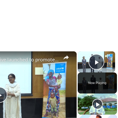
×
×
Kenya: China-UNICEF initiative launched to promote maternal, infant health in Kenya.
Play 
Now Playing
Play