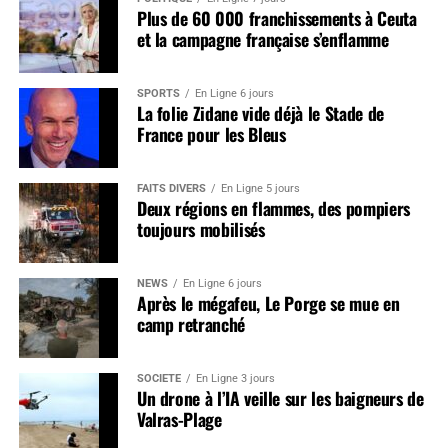
Plus de 60 000 franchissements à Ceuta
et la campagne française s’enflamme
SPORTS
En Ligne 6 jours
La folie Zidane vide déjà le Stade de
France pour les Bleus
FAITS DIVERS
En Ligne 5 jours
Deux régions en flammes, des pompiers
toujours mobilisés
NEWS
En Ligne 6 jours
Après le mégafeu, Le Porge se mue en
camp retranché
SOCIÉTÉ
En Ligne 3 jours
Un drone à l’IA veille sur les baigneurs de
Valras-Plage