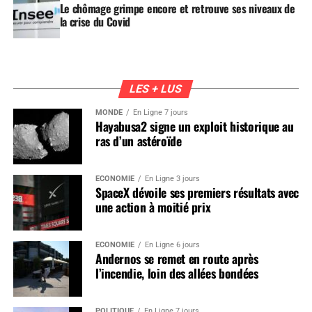
Le chômage grimpe encore et retrouve ses niveaux de
la crise du Covid
LES + LUS
MONDE
En Ligne 7 jours
Hayabusa2 signe un exploit historique au
ras d’un astéroïde
ÉCONOMIE
En Ligne 3 jours
SpaceX dévoile ses premiers résultats avec
une action à moitié prix
ÉCONOMIE
En Ligne 6 jours
Andernos se remet en route après
l’incendie, loin des allées bondées
POLITIQUE
En Ligne 7 jours