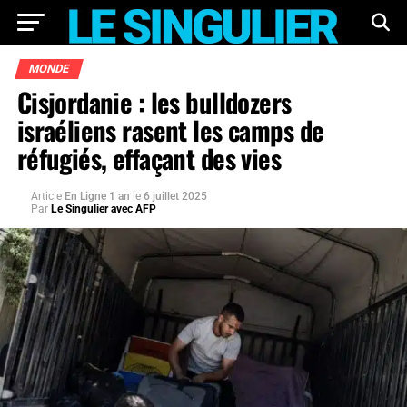
MONDE
Cisjordanie : les bulldozers
israéliens rasent les camps de
réfugiés, effaçant des vies
Article
En Ligne 1 an
le
6 juillet 2025
Par
Le Singulier avec AFP