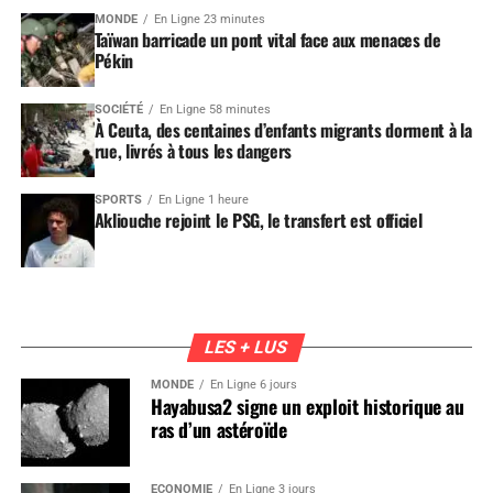
MONDE
En Ligne 23 minutes
Taïwan barricade un pont vital face aux menaces de
Pékin
SOCIÉTÉ
En Ligne 58 minutes
À Ceuta, des centaines d’enfants migrants dorment à la
rue, livrés à tous les dangers
SPORTS
En Ligne 1 heure
Akliouche rejoint le PSG, le transfert est officiel
LES + LUS
MONDE
En Ligne 6 jours
Hayabusa2 signe un exploit historique au
ras d’un astéroïde
ÉCONOMIE
En Ligne 3 jours