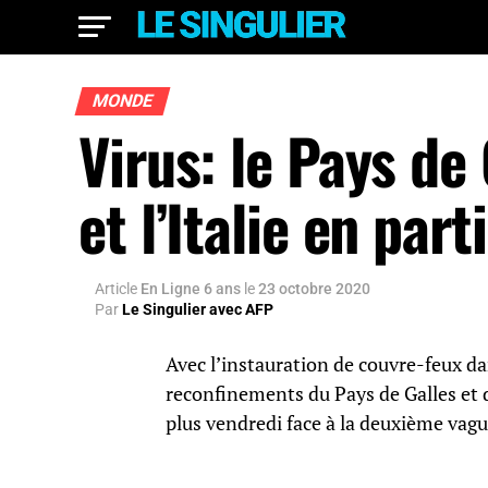
MONDE
Virus: le Pays de 
et l’Italie en par
Article
En Ligne 6 ans
le
23 octobre 2020
Par
Le Singulier avec AFP
Avec l’instauration de couvre-feux dan
reconfinements du Pays de Galles et d
plus vendredi face à la deuxième vag