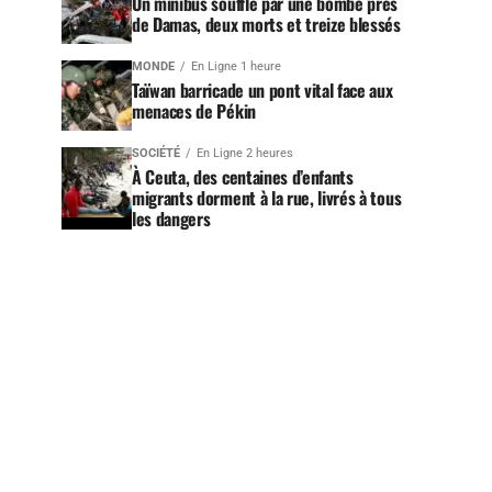
Un minibus soufflé par une bombe près
de Damas, deux morts et treize blessés
MONDE
En Ligne 1 heure
Taïwan barricade un pont vital face aux
menaces de Pékin
SOCIÉTÉ
En Ligne 2 heures
À Ceuta, des centaines d’enfants
migrants dorment à la rue, livrés à tous
les dangers