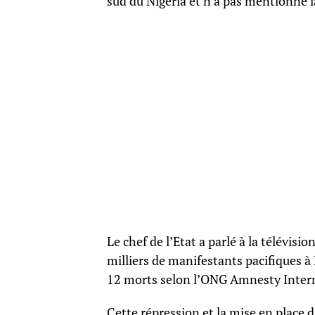
sud du Nigeria et n’a pas mentionné l
Le chef de l’Etat a parlé à la télévis
milliers de manifestants pacifiques à L
12 morts selon l’ONG Amnesty Intern
Cette répression et la mise en place 