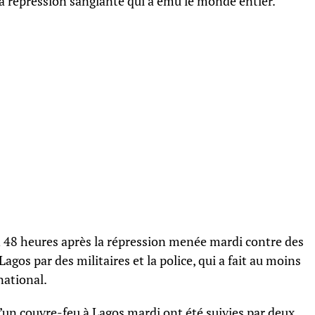
a répression sanglante qui a ému le monde entier.
ion 48 heures après la répression menée mardi contre des
agos par des militaires et la police, qui a fait au moins
ational.
d’un couvre-feu à Lagos mardi ont été suivies par deux