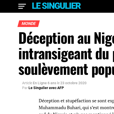
MONDE
Déception au Nige
intransigeant du 
soulèvement popu
Article
En Ligne 6 ans
le
23 octobre 2020
Par
Le Singulier avec AFP
Déception et stupéfaction se sont exp
Muhammadu Buhari, qui s’est montré 