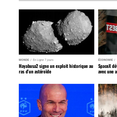
MONDE
En Ligne 7 jours
ÉCONOMIE
Hayabusa2 signe un exploit historique au
SpaceX dév
ras d’un astéroïde
avec une a