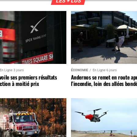
LES + LUS
En Ligne 3 jours
ÉCONOMIE
En Ligne 6 jours
oile ses premiers résultats
Andernos se remet en route ap
ction à moitié prix
l’incendie, loin des allées bond