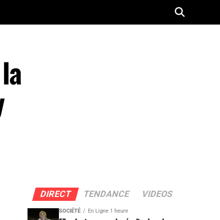
 la
y
DIRECT
TENDANCE
VIDEOS
SOCIÉTÉ
En Ligne 1 heure