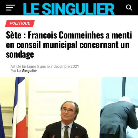
POLITIQUE
Sète : Francois Commeinhes a menti
en conseil municipal concernant un
sondage
Article
En Ligne 5 ans
le
7 décembre 2021
Par
Le Singulier