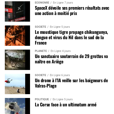
ÉCONOMIE
En Ligne 7 jours
SpaceX dévoile ses premiers résultats avec
une action à moitié prix
SOCIÉTÉ
En Ligne 5 jours
Le moustique tigre propage chikungunya,
dengue et virus du Nil dans le sud de la
France
PLANÈTE
En Ligne 4 jours
Un sanctuaire souterrain de 29 grottes va
naître en Ariège
SOCIÉTÉ
En Ligne 6 jours
Un drone à l’IA veille sur les baigneurs de
Valras-Plage
POLITIQUE
En Ligne 5 jours
La Corse face à un ultimatum armé