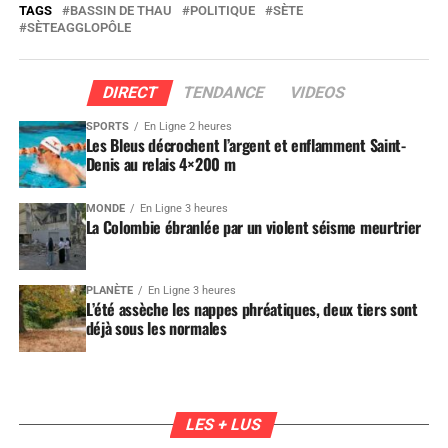
TAGS
BASSIN DE THAU
POLITIQUE
SÈTE
SÈTEAGGLOPÔLE
DIRECT
TENDANCE
VIDEOS
SPORTS
En Ligne 2 heures
Les Bleus décrochent l’argent et enflamment Saint-
Denis au relais 4×200 m
MONDE
En Ligne 3 heures
La Colombie ébranlée par un violent séisme meurtrier
PLANÈTE
En Ligne 3 heures
L’été assèche les nappes phréatiques, deux tiers sont
déjà sous les normales
LES + LUS