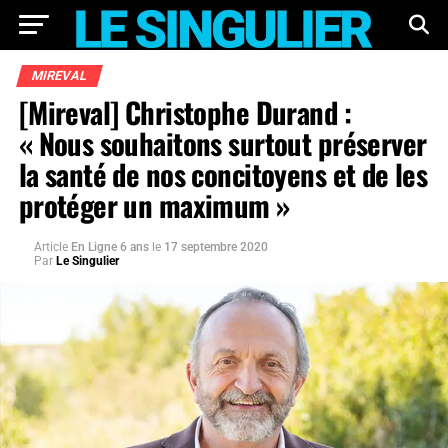
MIREVAL
[Mireval] Christophe Durand :
« Nous souhaitons surtout préserver
la santé de nos concitoyens et de les
protéger un maximum »
Article
En Ligne 6 ans
le
17 septembre 2020
Par
Le Singulier