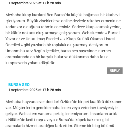
1 septembre 2025 at 17 h 28 min
Merhaba kitap kurtları! Ben Bursa’da küçük, bağımsız bir kitabevi
işletiyorum. Büyük zincirlerle ve online devlerle rekabet etmenin ne
kadar zor olduğunu tahmin edersiniz. Sadece kitap satmak yerine,
bir kültür noktası oluşturmaya çalışıyorum. Web sitemde « Bursalı
Yazarlar ve Unutulmuş Eserleri », « Kitap Kulübü Okuma Listesi
Önerileri » gibi yazılarla bir topluluk oluşturmayı deniyorum.
Umarım bu tarz özgün içerikler, bursa seo sayesinde internet
aramalarında da bir karşılık bulur ve dükkanıma daha fazla
kitapseverin yolunu düşürür.
REPLY
BURSA SEO
1 septembre 2025 at 17 h 28 min
Merhaba hayvansever dostlar! Özlüce’de bir pet kuaförü dükkanım
var. Müşterilerim genelde mahalleden veya veteriner tavsiyesiyle
geliyor. Web sitem var ama pek ilgilenemiyorum. İnsanların artık
« Nilüfer’de kedi tıraşı » veya « Bursa’da köpek bakımı » gibi
aramalarla hizmet aradığını fark ettim. Siteme bir blog bölümü