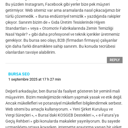
Bu yüzden Instagram, Facebook gibi yerler bize pek müşteri
getirmiyor. Web sitemiz var ama aramalarda nasıl çıkacağımızı bir
türlü çözemedik. « Bursa endüstriyel temizlik » yazdığında rakipler
çıkıyor. Sanırım bizim de « Gıda Üretim Tesislerinde Hijyen
Standartları » veya « Otomotiv Fabrikalarında Zemin Temizliği
Nasıl Yapılır? » gibi daha profesyonel ve teknik içerikler üretmemiz
gerekiyor. Bu bursa seo olayı, B2B (firmadan firmaya) çalışanlar
için daha farklı dinamiklere sahip sanırım. Bu konuda tecrübesi
olanlardan tavsiye alabilirim.
REPLY
BURSA SEO
1 septembre 2025 at 17 h 27 min
Değerli arkadaşlar, ben Bursa’da faaliyet gösteren bir yeminli mali
müşavirim. Bizim mesleğimizde reklam yapmak yasak ve etik değil.
Ancak mükellefleri ve potansiyel mükellefleri bilgilendirmek serbest.
Web sitemi bu amaçla kullanıyorum. « Yeni Şirket Kuruluşu ve
Vergi Süreçleri », « Bursa’daki KOSGEB Destekleri », « e-Fatura’ya
Geçiş Rehberi » gibi konularda makaleler yayınlıyorum. Bu sayede
uzmanlığımı ortaya koyarken, internette araştırma yapan bir şirket