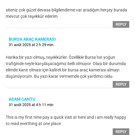
siteniz çok güzel devasa bilgilendirme var aradığım herşey burada
mevcut çok teşekkür ederim
REPLY
BURSA ARAÇ KAMERASI
31 août 2025 at 2 h 29 min
Harika bir yazı olmuş, teşekkürler. Özellikle Bursa’nın yoğun
trafiğinde neyle karşılaşacağımız belli olmuyor. Olası bir durumda
elimde kanıt olması için kaliteli bir bursa araç kamerası almayı
düşünüyorum. Bu yazı karar vermemde çok yardımcı oldu.
REPLY
ADAM CANTU
31 août 2025 at 4 h 11 min
This is my first time pay a quick visit at here and i am really happy
to read everthing at one place
REPLY