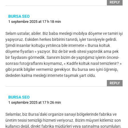
REPLY
BURSA SEO
1 septembre 2025 at 17 h 18 min
Selam ustalar, abiler. Biz baba mesleği mobilya döşeme ve tamiri işi
yapıyoruz. Eskiden herkes birbirini tanırdı, işler tavsiyeyle gelirdi.
Şimdi insanlar koltuğu yırtılınca bile internete « Bursa koltuk
döşeme fiyatları » yazıyor. Biz de bir web sitesi yaptırdık ama pek
bir faydasını görmedik. Sanırım bizim de yaptığımız işlerin öncesi-
sonrası fotoğraflarını koymamız, « Kadife koltuk nasıl temizlenir? »
gibi pratik bilgiler vermemiz gerekiyor. Bu bursa seo işini öğrenip,
dededen kalma mesleği internete taşımak şart oldu.
REPLY
BURSA SEO
1 septembre 2025 at 17 h 26 min
Selamlar, biz Bursa’daki organize sanayi bölgelerinde fabrika ve
üretim tesisi temizliği hizmeti veriyoruz. Bizim müşteri kitlemiz son
kullanıcı değil, direkt fabrika müdürleri veya satınalma sorumluları.