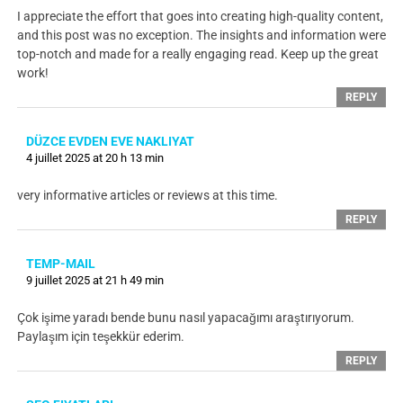
I appreciate the effort that goes into creating high-quality content,
and this post was no exception. The insights and information were
top-notch and made for a really engaging read. Keep up the great
work!
REPLY
DÜZCE EVDEN EVE NAKLIYAT
4 juillet 2025 at 20 h 13 min
very informative articles or reviews at this time.
REPLY
TEMP-MAIL
9 juillet 2025 at 21 h 49 min
Çok işime yaradı bende bunu nasıl yapacağımı araştırıyorum.
Paylaşım için teşekkür ederim.
REPLY