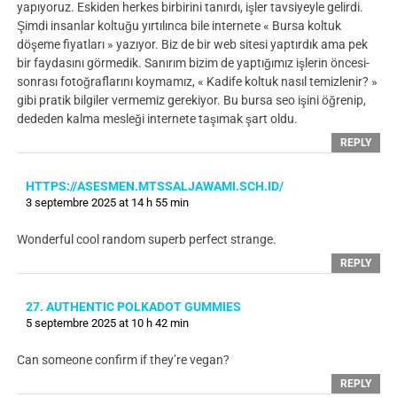
yapıyoruz. Eskiden herkes birbirini tanırdı, işler tavsiyeyle gelirdi.
Şimdi insanlar koltuğu yırtılınca bile internete « Bursa koltuk
döşeme fiyatları » yazıyor. Biz de bir web sitesi yaptırdık ama pek
bir faydasını görmedik. Sanırım bizim de yaptığımız işlerin öncesi-
sonrası fotoğraflarını koymamız, « Kadife koltuk nasıl temizlenir? »
gibi pratik bilgiler vermemiz gerekiyor. Bu bursa seo işini öğrenip,
dededen kalma mesleği internete taşımak şart oldu.
REPLY
HTTPS://ASESMEN.MTSSALJAWAMI.SCH.ID/
3 septembre 2025 at 14 h 55 min
Wonderful cool random superb perfect strange.
REPLY
27. AUTHENTIC POLKADOT GUMMIES
5 septembre 2025 at 10 h 42 min
Can someone confirm if they’re vegan?
REPLY