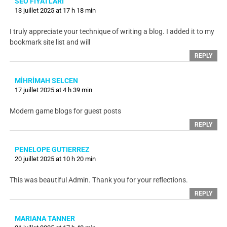
SEO FIYATLARI
13 juillet 2025 at 17 h 18 min
I truly appreciate your technique of writing a blog. I added it to my
bookmark site list and will
REPLY
MİHRİMAH SELCEN
17 juillet 2025 at 4 h 39 min
Modern game blogs for guest posts
REPLY
PENELOPE GUTIERREZ
20 juillet 2025 at 10 h 20 min
This was beautiful Admin. Thank you for your reflections.
REPLY
MARIANA TANNER