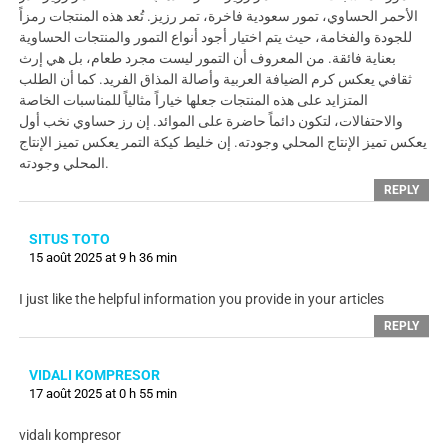
الأحمر الحساوي، تمور سعودية فاخرة، تمر رزيز. تُعد هذه المنتجات رمزاً
للجودة والفخامة، حيث يتم اختيار أجود أنواع التمور والمنتجات الحساوية
بعناية فائقة. من المعروف أن التمور ليست مجرد طعام، بل هي إرث
ثقافي يعكس كرم الضيافة العربية وأصالة المذاق الفريد. كما أن الطلب
المتزايد على هذه المنتجات جعلها خياراً مثالياً للمناسبات الخاصة
والاحتفالات، لتكون دائماً حاضرة على الموائد. إن رز حساوي نخب أول
يعكس تميز الإنتاج المحلي وجودته. إن خليط كيكة التمر يعكس تميز الإنتاج
المحلي وجودته.
REPLY
SITUS TOTO
15 août 2025 at 9 h 36 min
I just like the helpful information you provide in your articles
REPLY
VIDALI KOMPRESOR
17 août 2025 at 0 h 55 min
vidalı kompresor