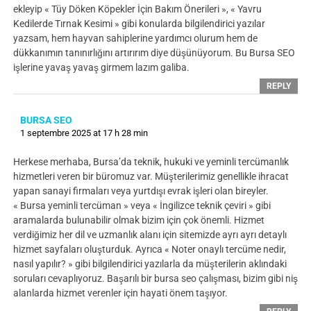
ekleyip « Tüy Döken Köpekler İçin Bakım Önerileri », « Yavru
Kedilerde Tırnak Kesimi » gibi konularda bilgilendirici yazılar
yazsam, hem hayvan sahiplerine yardımcı olurum hem de
dükkanımın tanınırlığını artırırım diye düşünüyorum. Bu Bursa SEO
işlerine yavaş yavaş girmem lazım galiba.
REPLY
BURSA SEO
1 septembre 2025 at 17 h 28 min
Herkese merhaba, Bursa’da teknik, hukuki ve yeminli tercümanlık
hizmetleri veren bir büromuz var. Müşterilerimiz genellikle ihracat
yapan sanayi firmaları veya yurtdışı evrak işleri olan bireyler.
« Bursa yeminli tercüman » veya « İngilizce teknik çeviri » gibi
aramalarda bulunabilir olmak bizim için çok önemli. Hizmet
verdiğimiz her dil ve uzmanlık alanı için sitemizde ayrı ayrı detaylı
hizmet sayfaları oluşturduk. Ayrıca « Noter onaylı tercüme nedir,
nasıl yapılır? » gibi bilgilendirici yazılarla da müşterilerin aklındaki
soruları cevaplıyoruz. Başarılı bir bursa seo çalışması, bizim gibi niş
alanlarda hizmet verenler için hayati önem taşıyor.