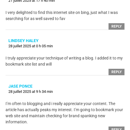
21 juillet 2025 at 17 h 40 min
I very delighted to find this internet site on bing, just what I was
searching for as well saved to fav
REPLY
LINDSEY HALEY
28 juillet 2025 at 0 h 05 min
I truly appreciate your technique of writing a blog. I added it to my
bookmark site list and will
REPLY
JASE PONCE
28 juillet 2025 at 9 h 34 min
I’m often to blogging and i really appreciate your content. The
article has actually peaks my interest. I’m going to bookmark your
web site and maintain checking for brand spanking new
information.
REPLY