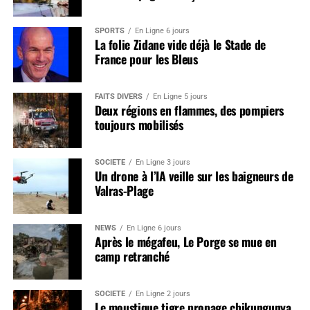
SPORTS
En Ligne 6 jours
La folie Zidane vide déjà le Stade de
France pour les Bleus
FAITS DIVERS
En Ligne 5 jours
Deux régions en flammes, des pompiers
toujours mobilisés
SOCIÉTÉ
En Ligne 3 jours
Un drone à l’IA veille sur les baigneurs de
Valras-Plage
NEWS
En Ligne 6 jours
Après le mégafeu, Le Porge se mue en
camp retranché
SOCIÉTÉ
En Ligne 2 jours
Le moustique tigre propage chikungunya,