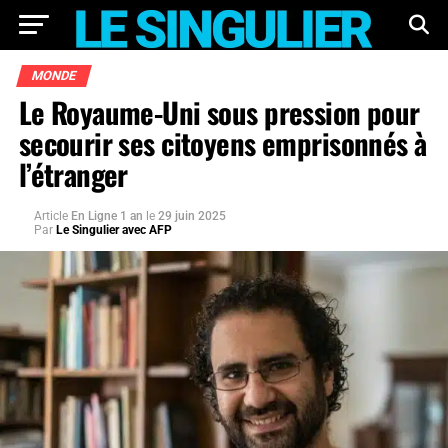
MONDE
Le Royaume-Uni sous pression pour
secourir ses citoyens emprisonnés à
l’étranger
Article
En Ligne 1 an
le
29 juin 2025
Par
Le Singulier avec AFP