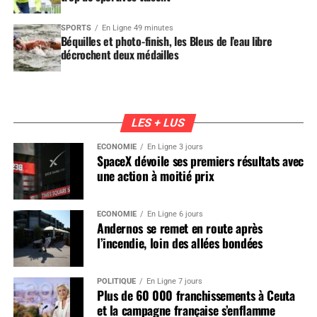
SPORTS
En Ligne 49 minutes
Béquilles et photo-finish, les Bleus de l’eau libre
décrochent deux médailles
LES + LUS
ÉCONOMIE
En Ligne 3 jours
SpaceX dévoile ses premiers résultats avec
une action à moitié prix
ÉCONOMIE
En Ligne 6 jours
Andernos se remet en route après
l’incendie, loin des allées bondées
POLITIQUE
En Ligne 7 jours
Plus de 60 000 franchissements à Ceuta
et la campagne française s’enflamme